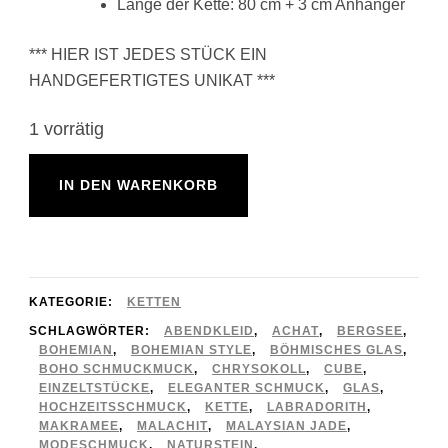
Länge der Kette: 80 cm + 3 cm Anhänger
*** HIER IST JEDES STÜCK EIN
HANDGEFERTIGTES UNIKAT ***
1 vorrätig
☆
IN DEN WARENKORB
BOHEMIAN
☆
Halbedelstein
Kette
KATEGORIE:
KETTEN
-
SCHLAGWÖRTER:
ABENDKLEID
,
ACHAT
,
BERGSEE
,
BOHEMIAN
,
BOHEMIAN STYLE
,
BÖHMISCHES GLAS
,
petrol
BOHO SCHMUCKMUCK
,
CHRYSOKOLL
,
CUBE
,
EINZELTSTÜCKE
,
ELEGANTER SCHMUCK
,
GLAS
,
/
HOCHZEITSSCHMUCK
,
KETTE
,
LABRADORITH
,
MAKRAMEE
,
MALACHIT
,
MALAYSIAN JADE
,
blau
MODESCHMUCK
,
NATURSTEIN
,