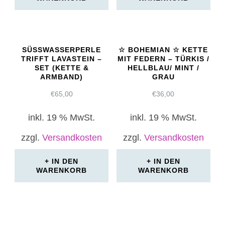
SÜSSWASSERPERLE T
☆ BOHEMIAN ☆ KETTE
RIFFT LAVASTEIN – S
MIT FEDERN – TÜRKIS /
ET (KETTE & A
HELLBLAU/ MINT /
RMBAND)
GRAU
€
65,00
€
36,00
inkl. 19 % MwSt.
inkl. 19 % MwSt.
zzgl.
Versandkosten
zzgl.
Versandkosten
IN DEN
IN DEN
WARENKORB
WARENKORB