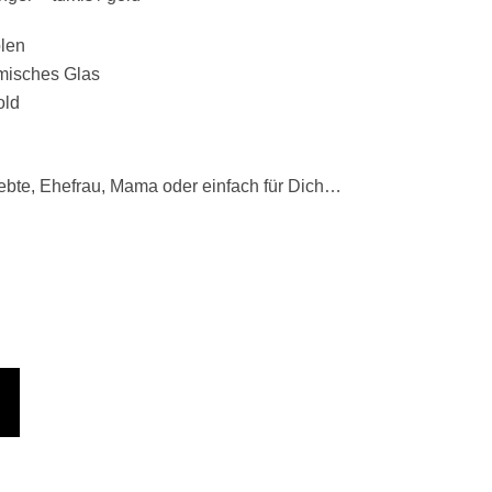
olen
hmisches Glas
old
iebte, Ehefrau, Mama oder einfach für Dich…