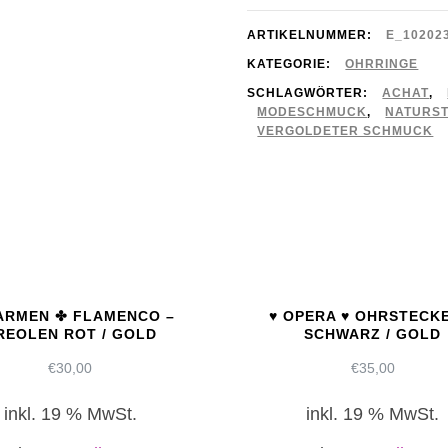
zarte
Ohrhänger
ARTIKELNUMMER:
E_102023
-
KATEGORIE:
OHRRINGE
SCHLAGWÖRTER:
ACHAT
,
türkis
MODESCHMUCK
,
NATURST
/
VERGOLDETER SCHMUCK
gold
Menge
ARMEN ✤ FLAMENCO –
♥ OPERA ♥ OHRSTECK
REOLEN ROT / GOLD
SCHWARZ / GOLD
€
30,00
€
35,00
inkl. 19 % MwSt.
inkl. 19 % MwSt.