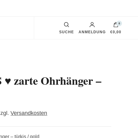
0
SUCHE
ANMELDUNG
€0,00
♥ zarte Ohrhänger –
zzgl.
Versandkosten
er – türkis / gold