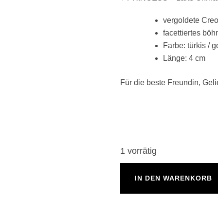
vergoldete Cre
facettiertes bö
Farbe: türkis / g
Länge: 4 cm
Für die beste Freundin, Gel
1 vorrätig
♥
IN DEN WARENKORB
PRINCESS
♥