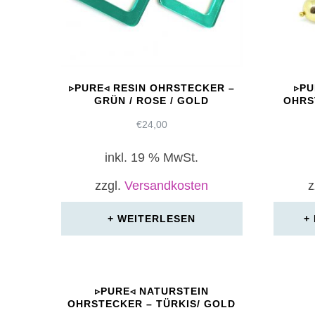
▹PURE◃ RESIN OHRSTECKER –
▹PU
GRÜN / ROSE / GOLD
OHRS
€
24,00
inkl. 19 % MwSt.
zzgl.
Versandkosten
z
WEITERLESEN
▹PURE◃ NATURSTEIN
OHRSTECKER – TÜRKIS/ GOLD