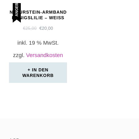
ANGEBOT!
NATURSTEIN-ARMBAND
KÖNIGSLILIE – WEISS
URSPRÜNGLICHER
AKTUELLER
€
25,00
€
20,00
PREIS
PREIS
WAR:
IST:
inkl. 19 % MwSt.
€25,00
€20,00.
zzgl.
Versandkosten
IN DEN
WARENKORB