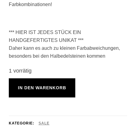
Farbkombinationen!
*** HIER IST JEDES STÜCK EIN
HANDGEFERTIGTES UNIKAT ***
Daher kann es auch zu kleinen Farbabweichungen,
besonders bei den Halbedelsteinen kommen
1 vorrätig
Hämatit-
IN DEN WARENKORB
Armband
Angel
-
weiß
KATEGORIE:
SALE
Menge