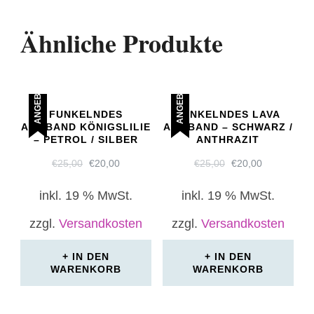
Ähnliche Produkte
ANGEBOT!
ANGEBOT!
FUNKELNDES
FUNKELNDES LAVA
ARMBAND KÖNIGSLILIE
ARMBAND – SCHWARZ /
– PETROL / SILBER
ANTHRAZIT
URSPRÜNGLICHER
AKTUELLER
URSPRÜNGLICH
AKTUELLE
€
25,00
€
20,00
€
25,00
€
20,00
PREIS
PREIS
PREIS
PREIS
WAR:
IST:
WAR:
IST:
inkl. 19 % MwSt.
inkl. 19 % MwSt.
€25,00
€20,00.
€25,00
€20,00.
zzgl.
Versandkosten
zzgl.
Versandkosten
IN DEN
IN DEN
WARENKORB
WARENKORB