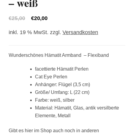
– weiß
Ursprünglicher
Aktueller
€
25,00
€
20,00
Preis
Preis
inkl. 19 % MwSt.
zzgl.
Versandkosten
war:
ist:
€25,00
€20,00.
Wunderschönes Hämatit Armband – Flexiband
facettierte Hämatit Perlen
Cat Eye Perlen
Anhänger: Flügel (3,5 cm)
Größe/ Umfang: L (22 cm)
Farbe: weiß, silber
Material: Hämatit, Glas, antik versilberte
Elemente, Metall
Gibt es hier im Shop auch noch in anderen