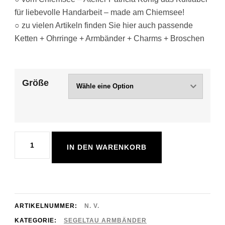
für liebevolle Handarbeit – made am Chiemsee!
○ zu vielen Artikeln finden Sie hier auch passende
Ketten + Ohrringe + Armbänder + Charms + Broschen
Größe
Nicht
IN DEN WARENKORB
nur
für
Segler
-
ARTIKELNUMMER:
N. V.
Armband
KATEGORIE:
SEGELTAU ARMBÄNDER