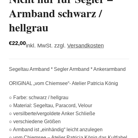
Armband schwarz /
hellgrau
€
22,00
inkl. MwSt.
zzgl.
Versandkosten
Segeltau Armband * Segler Armband * Ankerarmband
ORIGINAL „vom Chiemsee“- Atelier Patricia König
○ Farbe: schwarz / hellgrau
○ Material: Segeltau, Paracord, Velour
○
versilberte/vergoldete Anker Schließe
○ verschiedene Größen
○ Armband ist „einhändig“ leicht anzulegen
○ vom Chiemsee – Atelier Patricia König das Kultlabel