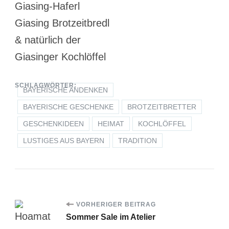
Giasing-Haferl
Giasing Brotzeitbredl
& natürlich der
Giasinger Kochlöffel
SCHLAGWÖRTER:
BAYERISCHE ANDENKEN
BAYERISCHE GESCHENKE
BROTZEITBRETTER
GESCHENKIDEEN
HEIMAT
KOCHLÖFFEL
LUSTIGES AUS BAYERN
TRADITION
Beitragsnavigation
VORHERIGER BEITRAG
Sommer Sale im Atelier